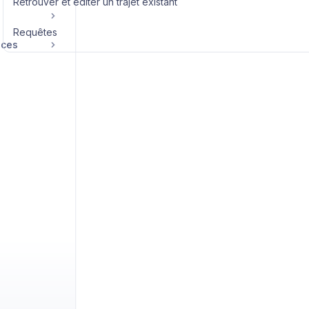
Retrouver et éditer un trajet existant
Requêtes
ices