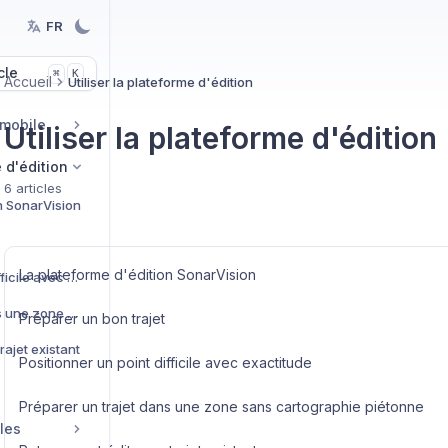
FR
cle
K
⌘
Accueil
Utiliser la plateforme d'édition
 mobile
Utiliser la plateforme d'édition
e d'édition
6 articles
n SonarVision
La plateforme d'édition SonarVision
Positionner un point difficile avec exactitude
Préparer un trajet dans une zone sans cartographie piétonne
Préparer un bon trajet
rajet existant
Positionner un point difficile avec exactitude
Préparer un trajet dans une zone sans cartographie piétonne
les